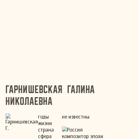
Гарнишевская Галина
Николаевна
годы
не известны
жизни
страна
Россия
сфера
композитор эпохи