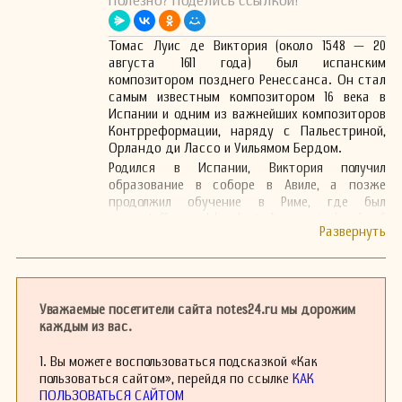
Полезно? Поделись ссылкой!
Томас Луис де Виктория (около 1548 — 20
августа 1611 года) был испанским
композитором позднего Ренессанса. Он стал
самым известным композитором 16 века в
Испании и одним из важнейших композиторов
Контрреформации, наряду с Пальестриной,
Орландо ди Лассо и Уильямом Бердом.
Родился в Испании, Виктория получил
образование в соборе в Авиле, а позже
продолжил обучение в Риме, где был
сильноInfluenced by the Italian musical style of
the time. Его стиль сочинения был посвящен
сакральной музыке, и он написал множество
мотетов, мес и других религиозных
произведений. В то время как многие
композиторы Шестнадцатого века
Уважаемые посетители сайта notes24.ru мы дорожим
стремились к сложной полифонии, Виктория
каждым из вас.
мастерски использовал контрапункт для
создания выразительных и духовно
1. Вы можете воспользоваться подсказкой «Как
насыщенных музыкальных произведений.
пользоваться сайтом», перейдя по ссылке
КАК
Среди его наиболее известных работ
ПОЛЬЗОВАТЬСЯ САЙТОМ