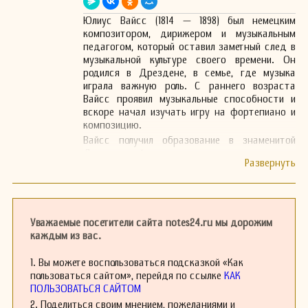
Юлиус Вайсс (1814 — 1898) был немецким
композитором, дирижером и музыкальным
педагогом, который оставил заметный след в
музыкальной культуре своего времени. Он
родился в Дрездене, в семье, где музыка
играла важную роль. С раннего возраста
Вайсс проявил музыкальные способности и
вскоре начал изучать игру на фортепиано и
композицию.
Вайсс получил образование в знаменитой
Дрезденской консерватории, где учился у
известных музыкантов своего времени. Его
ранние произведения, включая камерные
ансамбли и фортепианные пьесы, были под
влиянием романтического стиля, который
доминировал в музыке 19 века.
Уважаемые посетители сайта notes24.ru мы дорожим
В 1848 году Юлиус Вайсс переехал в Америку,
каждым из вас.
где продолжил свою карьеру как композитор
и педагог. Он преподавал музыку в различных
1. Вы можете воспользоваться подсказкой «Как
учебных заведениях и разработал методику
пользоваться сайтом», перейдя по ссылке
КАК
обучения музыке, которая пользовалась
ПОЛЬЗОВАТЬСЯ САЙТОМ
популярностью среди студентов. Вайсс стал
2. Поделиться своим мнением, пожеланиями и