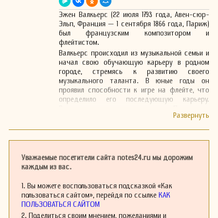
Эжен Валкьерс (22 июля 1793 года, Авен-сюр-
Эльп, Франция — 1 сентября 1866 года, Париж)
был французским композитором и
флейтистом.
Валкьерс происходил из музыкальной семьи и
начал свою обучающую карьеру в родном
городе, стремясь к развитию своего
музыкального таланта. В юные годы он
проявил способности к игре на флейте, что
определило его последующую карьеру.
Вскоре после этого он переехал в Париж, где
продолжил обучение и начал выступать.
Будучи великолепным флейтистом, Валкьерс
также начал писать музыку, в частности,
произведения для флейты. Его
композиторская деятельность пришлась на
Уважаемые посетители сайта notes24.ru мы дорожим
начало 19 века, и он стал известен своими
каждым из вас.
концертами и камерной музыкой, которые
пользовались популярностью в кругу
1. Вы можете воспользоваться подсказкой «Как
исполнителей того времени.
пользоваться сайтом», перейдя по ссылке
КАК
ПОЛЬЗОВАТЬСЯ САЙТОМ
Одним из его наиболее знаменитых
произведений является «Концерт для флейты»
2. Поделиться своим мнением, пожеланиями и