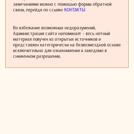
— работа, которая продемонстрировала его
замечаниями можно с помощью формы обратной
виртуозное владение инструментом и
связи, перейдя по ссылке
КОНТАКТЫ
глубокое понимание музыкальной структуры.
Валкьерс часто выступал с другими
музыкантами своего времени, что
Во избежание возможных недоразумений,
способствовало его популярности и
Администрация сайта напоминает - весь нотный
признанию в музыкальных кругах.
материал получен из открытых источников и
Его творчество также включает множество
представлен категорически на безвозмездной основе
сонат, симфоний и музыкальных пьес, которые
исключительно для ознакомления и заведомо в
ныне изучаются и исполняются современными
сниженном разрешении.
музыкантами. Валкьерс оставил заметный
след в истории французской музыки,
особенно в области флейтовой
композиторской традиции.
Смерть Валькиерса в 1866 году в Париже не
стерла память о его вкладе в музыку, и его
произведения продолжают исполняться на
концертах по всему миру, вдохновляя новое
поколение флейтистов и композиторов.