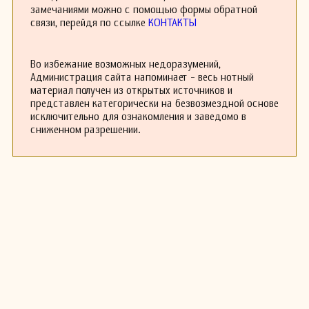
инструментальную музыку, что делает его
замечаниями можно с помощью формы обратной
фигуру значимой в контексте музыкальной
связи, перейдя по ссылке
КОНТАКТЫ
истории Испании.
Васкес преподавал музыку и, возможно,
способствовал развитию музыкального
Во избежание возможных недоразумений,
образования в своем регионе. Его влияние на
Администрация сайта напоминает - весь нотный
других композиторов, таких как Франсиско
материал получен из открытых источников и
Гуареро, имеет важное значение для
представлен категорически на безвозмездной основе
понимания музыкального наследия Испании в
исключительно для ознакомления и заведомо в
XVI веке.
сниженном разрешении.
Хотя точные даты жизни и деятельности
Васкеса остаются под вопросом, его
музыкальные произведения продолжают
изучаться и исполняться музыкантами по
всему миру, что подчеркивает его значение в
истории западной классической музыки.