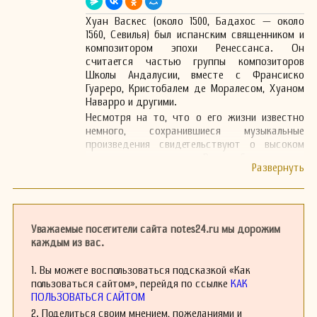
Хуан Васкес (около 1500, Бадахос — около
1560, Севилья) был испанским священником и
композитором эпохи Ренессанса. Он
считается частью группы композиторов
Школы Андалусии, вместе с Франсиско
Гуареро, Кристобалем де Моралесом, Хуаном
Наварро и другими.
Несмотря на то, что о его жизни известно
немного, сохранившиеся музыкальные
произведения свидетельствуют о высоком
уровне его мастерства. Васкес был знаком с
рядом популярных музыкальных форм своего
времени, включая мадригалы и мотеты. Его
музыка часто отличается гибкостью форм и
экспериментами с гармонией, что делает её
важной частью перехода от позднего
Уважаемые посетители сайта notes24.ru мы дорожим
средневековья к более современным стилям.
каждым из вас.
Одним из наиболее известных произведений
Васкеса является его сборник духовной
1. Вы можете воспользоваться подсказкой «Как
музыки, который пользовался большой
пользоваться сайтом», перейдя по ссылке
КАК
популярностью в его время. Его сочинения
ПОЛЬЗОВАТЬСЯ САЙТОМ
включают как вокальную, так и
2. Поделиться своим мнением, пожеланиями и