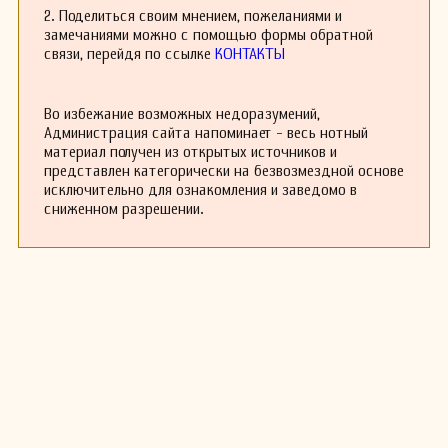
стихотворений.
2. Поделиться своим мнением, пожеланиями и
Вавилов скончался в 47 лет от рака
замечаниями можно с помощью формы обратной
поджелудочной железы, за несколько месяцев
связи, перейдя по ссылке
КОНТАКТЫ
до выхода «Города Золота», который overnight
стал хитом.
Во избежание возможных недоразумений,
Администрация сайта напоминает - весь нотный
материал получен из открытых источников и
представлен категорически на безвозмездной основе
исключительно для ознакомления и заведомо в
сниженном разрешении.