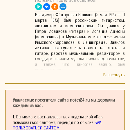
Полезно? Поделись ссылкой!
Владимир Фёдорович Вавилов (5 мая 1925 — 11
марта 1973) был российским гитаристом,
лютнистом и композитором. Он учился у
Петра Исаакова (гитара) и Иоганна Адмони
(композиция) в Музыкальном колледже имени
Римского-Корсакова в Ленинграде. Вавилов
активно выступал как солист на лютне и
гитаре, работал музыкальным редактором в
государственном музыкальном издательстве,
а также, что наиболее важно, был
композитором.
Вавилов регулярно приписывал свои
собственные произведения к другим
композиторам, обычно эпохи Ренессанса или
Барокко, время от времени — более поздних
периодов, часто с полным пренебрежением к
Уважаемые посетители сайта notes24.ru мы дорожим
стилевой принадлежности, в духе других
каждым из вас.
мистификаторов прошлых эпох. Его
произведения достигли огромного тиража, и
1. Вы можете воспользоваться подсказкой «Как
некоторые из них стали поистине народными,
пользоваться сайтом», перейдя по ссылке
КАК
на его мелодии были написаны несколько
ПОЛЬЗОВАТЬСЯ САЙТОМ