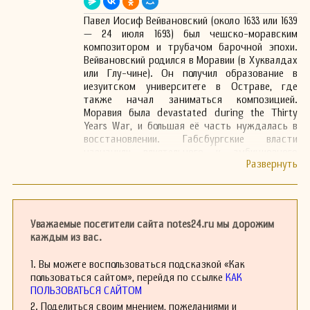
Павел Иосиф Вейвановский (около 1633 или 1639
— 24 июля 1693) был чешско-моравским
композитором и трубачом барочной эпохи.
Вейвановский родился в Моравии (в Хуквалдах
или Глу-чине). Он получил образование в
иезуитском университете в Остраве, где
также начал заниматься композицией.
Моравия была devastated during the Thirty
Years War, и большая её часть нуждалась в
восстановлении. Габсбургские власти
назначили влиятельного и амбициозного
Карла Лихтенштейн-Кастелькорно в качестве
князя-епископа Оломоуца, который начал
восстанавливать множество сооружений
региона. Это включало в себя строительство
грандиозного дворца в итальянском стиле
Уважаемые посетители сайта notes24.ru мы дорожим
Ренессанса с красивыми садами в окрестном
каждым из вас.
городе Кромержиж и приглашение большого
ансамбля музыкантов со всей Европы для
1. Вы можете воспользоваться подсказкой «Как
музыки в его дворе и церквях.
пользоваться сайтом», перейдя по ссылке
КАК
В 1650-х годах управление и дирижирование
ПОЛЬЗОВАТЬСЯ САЙТОМ
этим престижным ансамблем легло на плечи
2. Поделиться своим мнением, пожеланиями и