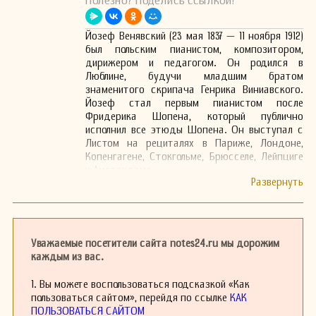
Полезно? Поделись ссылкой!
Йозеф Венявский (23 мая 1837 — 11 ноября 1912)
был польским пианистом, композитором,
дирижером и педагогом. Он родился в
Люблине, будучи младшим братом
знаменитого скрипача Генрика Виниавского.
Йозеф стал первым пианистом после
Фридерика Шопена, который публично
исполнил все этюды Шопена. Он выступал с
Листом на рециталях в Париже, Лондоне,
Копенгагене, Стокгольме, Брюсселе, Лейпциге
и Амстердаме.
Хотя сегодня Йозеф Венявский подвергается
забвению, он пользовался репутацией одного
из лучших музыкантов Европы. В самом конце
своей жизни молодой журналист спросил его,
как долго он намерен служить музыке. Он
Уважаемые посетители сайта notes24.ru мы дорожим
ответил: «Как долго я остаюсь молодым!»
каждым из вас.
1. Вы можете воспользоваться подсказкой «Как
пользоваться сайтом», перейдя по ссылке
КАК
ПОЛЬЗОВАТЬСЯ САЙТОМ