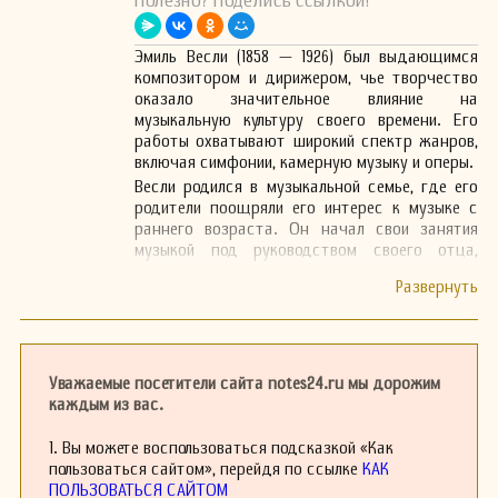
Полезно? Поделись ссылкой!
Эмиль Весли (1858 — 1926) был выдающимся
композитором и дирижером, чье творчество
оказало значительное влияние на
музыкальную культуру своего времени. Его
работы охватывают широкий спектр жанров,
включая симфонии, камерную музыку и оперы.
Весли родился в музыкальной семье, где его
родители поощряли его интерес к музыке с
раннего возраста. Он начал свои занятия
музыкой под руководством своего отца,
известного музыканта, а затем продолжил
обучение у известных педагогов. Эмиль
проявил талант в игре на нескольких
музыкальных инструментах, однако вскоре
решил сосредоточиться на композиторской
деятельности.
Уважаемые посетители сайта notes24.ru мы дорожим
После завершения обучения Весли начал свою
каждым из вас.
карьеру как композитор, создавая
произведения, которые быстро привлекли
1. Вы можете воспользоваться подсказкой «Как
внимание музыкального сообщества. Его
пользоваться сайтом», перейдя по ссылке
КАК
симфонии характеризуются яркими мелодиями
ПОЛЬЗОВАТЬСЯ САЙТОМ