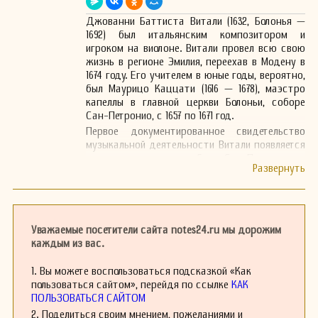
Джованни Баттиста Витали (1632, Болонья —
1692) был итальянским композитором и
игроком на виолоне. Витали провел всю свою
жизнь в регионе Эмилия, переехав в Модену в
1674 году. Его учителем в юные годы, вероятно,
был Маурицо Каццати (1616 — 1678), маэстро
капеллы в главной церкви Болоньи, соборе
Сан-Петронио, с 1657 по 1671 год.
Первое документированное свидетельство
музыкальной деятельности Витали появляется
в записях оркестра собора Сан-Петронио за
1658 год, где он упоминается под титулом
«Виолони», что относится к инструменту, на
котором он играл (об этом ниже). Витали
оставался в оркестре до 1673 года, когда он
занял пост маэстро капеллы в капелле
Уважаемые посетители сайта notes24.ru мы дорожим
Конфратернити дель Розарио в Болонье. Его
каждым из вас.
первое издание, Opus 1 (1666), подтверждает
его членство в Академии Филашизис. Эта
1. Вы можете воспользоваться подсказкой «Как
музыкальная институция, основанная в 1633
пользоваться сайтом», перейдя по ссылке
КАК
году, распалась в 1666 году, когда большинство
ПОЛЬЗОВАТЬСЯ САЙТОМ
её членов присоединились к Академии
2. Поделиться своим мнением, пожеланиями и