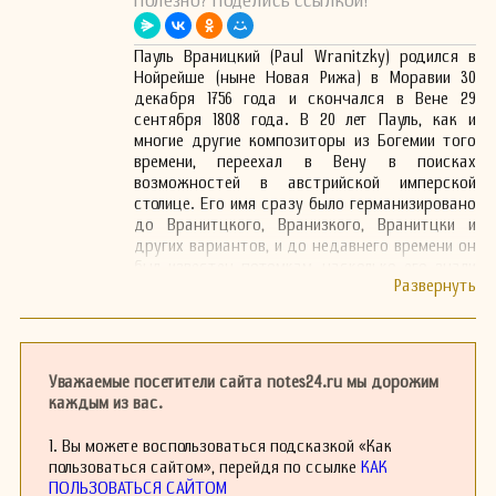
Полезно? Поделись ссылкой!
Пауль Враницкий (Paul Wranitzky) родился в
Нойрейше (ныне Новая Рижа) в Моравии 30
декабря 1756 года и скончался в Вене 29
сентября 1808 года. В 20 лет Пауль, как и
многие другие композиторы из Богемии того
времени, переехал в Вену в поисках
возможностей в австрийской имперской
столице. Его имя сразу было германизировано
до Вранитцкого, Вранизкого, Вранитцки и
других вариантов, и до недавнего времени он
был известен потомкам, насколько его знали
вообще, именно под первой написанием.
Враницкий сыграл заметную роль в
музыкальной жизни Вены; с 1790 года он
исполнял обязанности дирижера сразу двух
королевских театральных оркестров. Он
Уважаемые посетители сайта notes24.ru мы дорожим
находился в дружеских отношениях и
каждым из вас.
пользовался большим уважением у Моцарта,
Гайдна и Бетховена; последние двое
1. Вы можете воспользоваться подсказкой «Как
предпочитали его как дирижера своих новых
пользоваться сайтом», перейдя по ссылке
КАК
произведений. Враницкий был, как и многие
ПОЛЬЗОВАТЬСЯ САЙТОМ