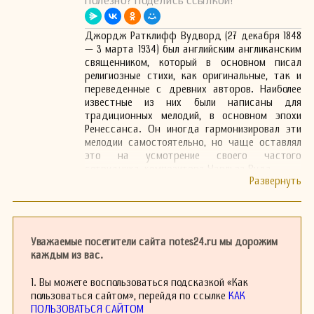
Полезно? Поделись ссылкой!
Джордж Ратклифф Вудворд (27 декабря 1848
— 3 марта 1934) был английским англиканским
священником, который в основном писал
религиозные стихи, как оригинальные, так и
переведенные с древних авторов. Наиболее
известные из них были написаны для
традиционных мелодий, в основном эпохи
Ренессанса. Он иногда гармонизировал эти
мелодии самостоятельно, но чаще оставлял
это на усмотрение своего частого
сотрудника, композитора Чарльза Вуда.
Вудворд родился по адресу 26, Hamilton
Square, Биркенхед, и получил образование в
Эльстре, Хартфордшир, а затем в школе
Харроу. В 1867 году он выиграл стипендию
Sayer для колледжа Гонвилл и Кая, Кембридж,
Уважаемые посетители сайта notes24.ru мы дорожим
где окончил учебу в 1872 году, получив третью
каждым из вас.
степень по классическим языкам.
21 декабря 1874 года он был рукоположен в
1. Вы можете воспользоваться подсказкой «Как
дьяконы епископом Лондона, чтобы служить
пользоваться сайтом», перейдя по ссылке
КАК
помощником куратора в церкви Святого
ПОЛЬЗОВАТЬСЯ САЙТОМ