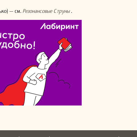
ко) — см.
Резонансовые Струны
.