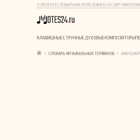
О ПРОЕКТЕ
СЛОВАРЬ
КАК ПОЛЬЗОВАТЬСЯ САЙТОМ
КОНТА
КЛАВИШНЫЕ
СТРУННЫЕ
ДУХОВЫЕ
КОМПОЗИТОРЫ
П
›
›
СЛОВАРЬ МУЗЫКАЛЬНЫХ ТЕРМИНОВ
АМБУШЮ