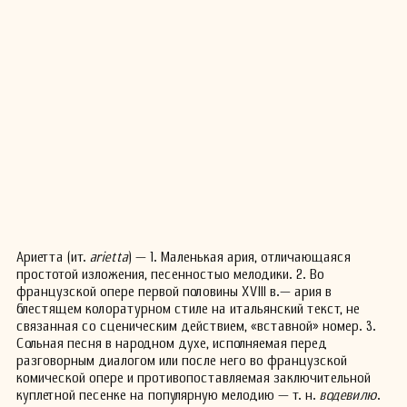
Ариетта (ит.
arietta
) — 1. Маленькая ария, отличающаяся
простотой изложения, песенностыо мелодики. 2. Во
французской опере первой половины XVIII в.— ария в
блестящем колоратурном стиле на итальянский текст, не
связанная со сценическим действием, «вставной» номер. 3.
Сольная песня в народном духе, исполняемая перед
разговорным диалогом или после него во французской
комической опере и противопоставляемая заключительной
куплетной песенке на популярную мелодию — т. н.
водевилю
.