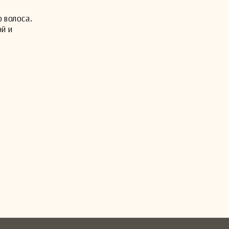
 волоса.
ой и