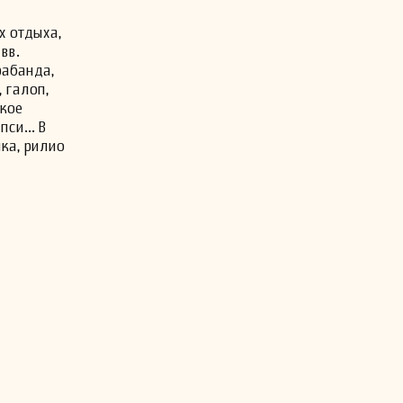
х отдыха,
вв.
рабанда,
, галоп,
окое
си... В
ка, рилио