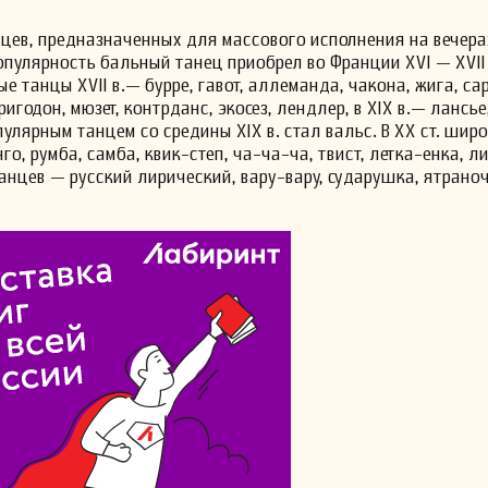
цев, предназначенных для массового исполнения на вечера
пулярность бальный танец приобрел во Франции XVI — XVII 
ые танцы XVII в.— бурре, гавот, аллеманда, чакона, жига, са
ригодон, мюзет, контрданс, экосез, лендлер, в XIX в.— лансье
пулярным танцем со средины XIX в. стал вальс. В XX ст. шир
о, румба, самба, квик-степ, ча-ча-ча, твист, летка-енка, лип
нцев — русский лирический, вару-вару, сударушка, ятраноч