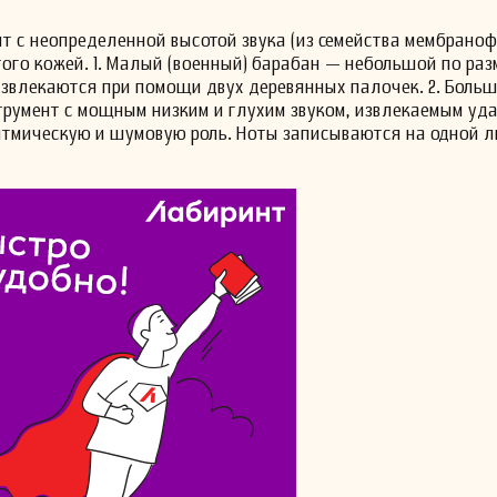
 с неопределенной высотой звука (из семейства мембраноф
того кожей. 1. Малый (военный) барабан — небольшой по раз
и извлекаются при помощи двух деревянных палочек. 2. Боль
трумент с мощным низким и глухим звуком, извлекаемым уд
ритмическую и шумовую роль. Ноты записываются на одной 