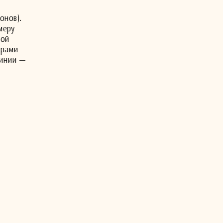
онов).
меру
шой
арами
линии —