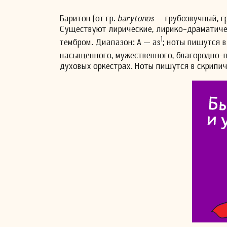
Баритон (от гр.
barytonos
— грубозвучный, гр
Существуют лирические, лирико-драматиче
1
тембром. Диапазон: А — as
; ноты пишутся в
насыщенного, мужественного, благородно-п
духовых оркестрах. Ноты пишутся в скрипи