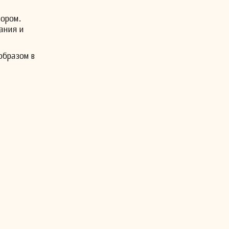
нором.
ания и
образом в