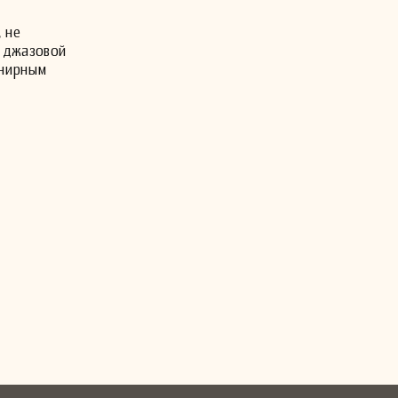
 не
в джазовой
рнирным