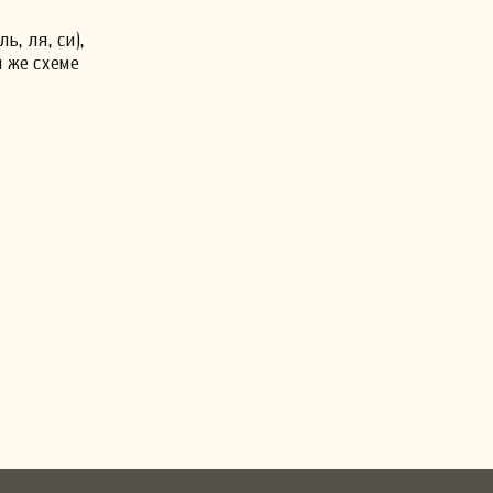
, ля, си),
 же схеме