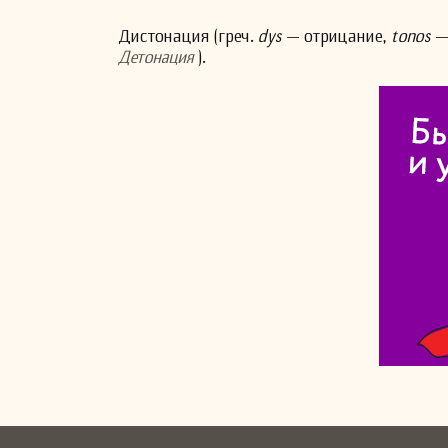
Дистонация (греч.
dys
— отрицание,
tonos
— 
Детонация
).