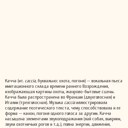
Качча (ит.
caccia
, буквально: охота, погоня) — вокальная пьеса
имитационного склада времени раннего Возрождения,
изображающая картины охоты, жанрово-бытовые сцены.
Качча была распространена во Франции (двухголосная) и
Италии (трехголосная). Музыка
caccia
иллюстрировала
содержание поэтического текста, чему способствовала и ее
форма — канон, погоня одного голоса за другим. Качча
насыщена элементами звукоподражания (лай собак, выкрики,
звуки охотничьих рогов и т.д.), полна энергии, движения,