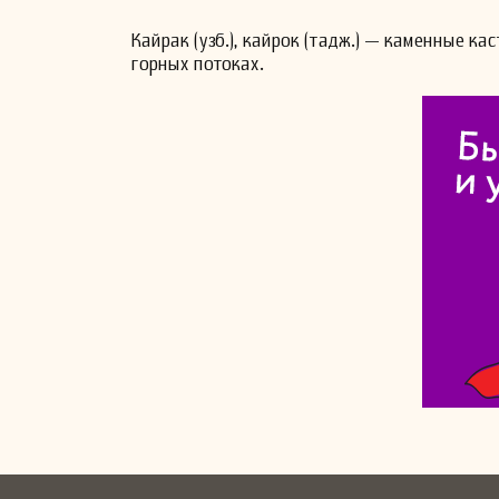
Кайрак (узб.), кайрок (тадж.) — каменные к
горных потоках.