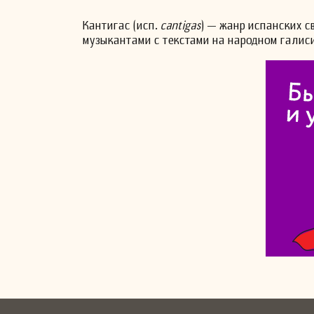
Кантигас (исп.
cantigas
) — жанр испанских с
музыкантами с текстами на народном галисий