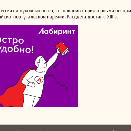
ветских и духовных песен, создаваемых придворными певца
ско-португальском наречии. Расцвета достиг в XIII в.