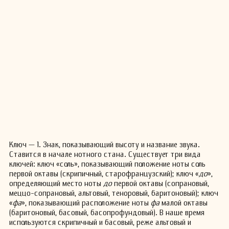
Ключ — 1. Знак, показывающий высоту и название звука.
Ставится в начале нотного стана. Существует три вида
ключей: ключ «соль», показывающий положение ноты соль
первой октавы (скрипичный, старофранцузский); ключ «
до
»,
определяющий место ноты
до
первой октавы (сопрановый,
меццо-сопрановый, альтовый, теноровый, баритоновый); ключ
«
фа
», показывающий расположение ноты
фа
малой октавы
(баритоновый, басовый, басопрофундовый). В наше время
используются скрипичный и басовый, реже альтовый и