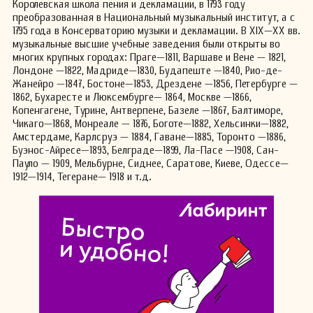
Королевская школа пения и декламации, в 1793 году
преобразованная в Национальный музыкальный институт, а с
1795 года в Консерваторию музыки и декламации. В XIX—XX вв.
музыкальные высшие учебные заведения были открыты во
многих крупных городах: Праге—1811, Варшаве и Вене — 1821,
Лондоне —1822, Мадриде—1830, Будапеште —1840, Рио-де-
Жанейро —1847, Бостоне—1853, Дрездене —1856, Петербурге —
1862, Бухаресте и Люксембурге— 1864, Москве —1866,
Копенгагене, Турине, Антверпене, Базеле —1867, Балтиморе,
Чикаго—1868, Монреале — 1876, Боготе—1882, Хельсинки—1882,
Амстердаме, Карлсруэ — 1884, Гаване—1885, Торонто —1886,
Буэнос-Айресе—1893, Белграде—1899, Ла-Пасе —1908, Сан-
Пауло — 1909, Мельбурне, Сиднее, Саратове, Киеве, Одессе—
1912—1914, Тегеране— 1918 и т.д.