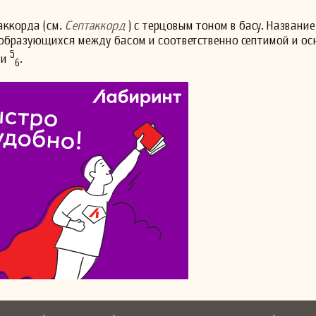
аккорда (см.
Септаккорд
) с терцовым тоном в басу. Название
 образующихся между басом и соответственно септимой и о
5
ли
.
6