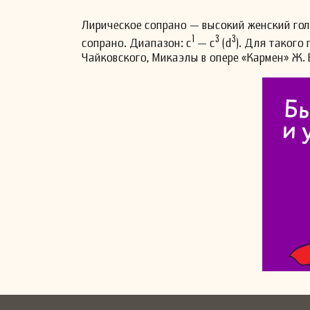
Лирическое сопрано — высокий женский голо
1
3
3
сопрано. Диапазон: с
— с
(d
). Для такого
Чайковского, Микаэлы в опере «Кармен» Ж. Б