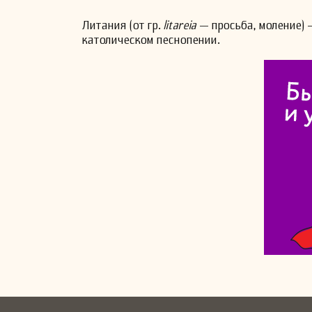
Литания (от гр.
litareia
— просьба, моление) 
католическом песнопении.