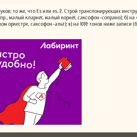
ков; то же, что Es или es. 2. Строй транспонирующих инстру
апр., малый кларнет, малый корнет, саксофон-сопрано); б) на
вом оркестре, саксофон-альт); в) на 10½ тонов ниже записи (