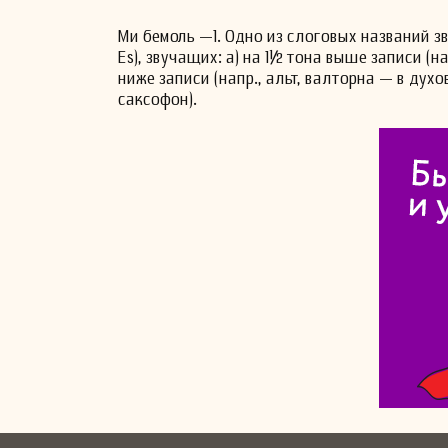
Ми бемоль —1. Одно из слоговых названий зву
Es), звучащих: а) на 1½ тона выше записи (н
ниже записи (напр., альт, валторна — в духо
саксофон).