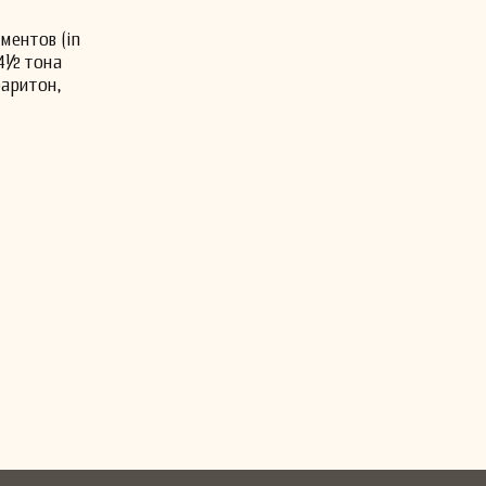
ментов (in
 4½ тона
баритон,