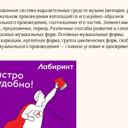
ованная система выразительных средств музыки (мелодия, 
зыкальном произведении воплощается его идейно-образное
кального произведения, соотношение его частей. Элементам
, предложение, период. Различные способы развития и соп
бразных музыкальных форм. Основные музыкальные формы:
 вариации, куплетная форма, группа циклических форм, сво
 музыкального произведения — главное условие и одноврем