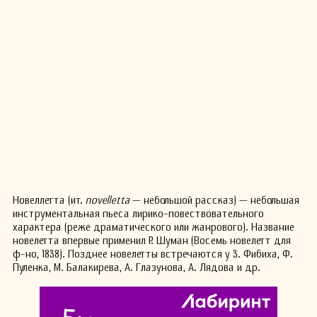
Новеллетта (ит.
novelletta
— небольшой рассказ) — небольшая
инструментальная пьеса лирико-повествовательного
характера (реже драматического или жанрового). Название
новелетта впервые применил Р. Шуман (Восемь новелетт для
ф-но, 1838). Позднее новелетты встречаются у 3. Фибиха, Ф.
Пуленка, М. Балакирева, А. Глазунова, А. Лядова и др.