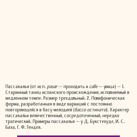
Пассакалья (от исп.
pasar
— проходить и
calle
— улица) — 1.
Старинный танец испанского происхождения, исполняемый в
медленном темпе. Размер трехдольный. 2. Полифоническая
форма, разработанная в виде вариаций с постоянно
повторяющейся в басу мелодией (
бассо остинато
). Характер
пассакальи величественный, сосредоточенный, нередко
трагический. Примеры пассакалья — у Д. Букстехуде, И. С.
Баха, Г. Ф. Гендел.