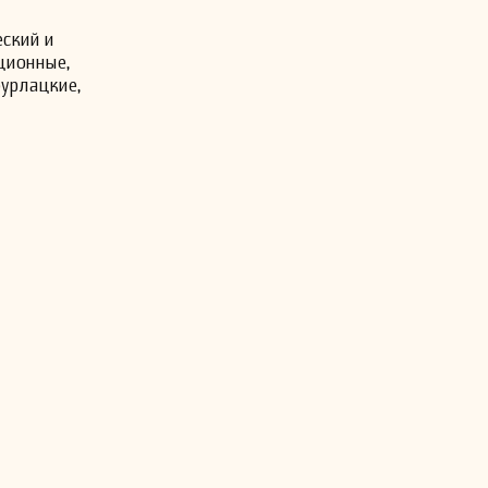
еский и
ционные,
бурлацкие,