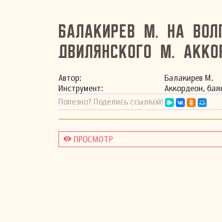
Балакирев М. На Волг
Двилянского М. Акко
Автор:
Балакирев М.
Инстру­мент:
Аккордеон, бая
Полезно? Поделись ссылкой!
ПРОСМОТР