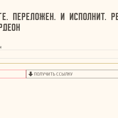
е. Переложен. и исполнит. р
рдеон
н
ПОЛУЧИТЬ ССЫЛКУ