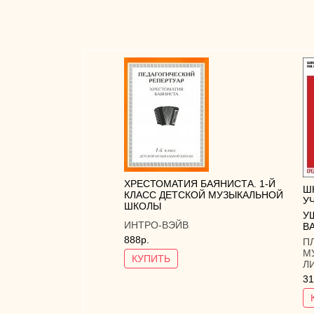
ХРЕСТОМАТИЯ БАЯНИСТА. 1-Й
Ш
КЛАСС ДЕТСКОЙ МУЗЫКАЛЬНОЙ
У
ШКОЛЫ
У
ИНТРО-ВЭЙВ
В
888р.
П
М
КУПИТЬ
Л
31