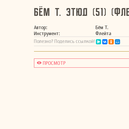
Бём Т. Этюд (51) (фл
Автор:
Бём Т.
Инстру­мент:
Флейта
Полезно? Поделись ссылкой!
ПРОСМОТР