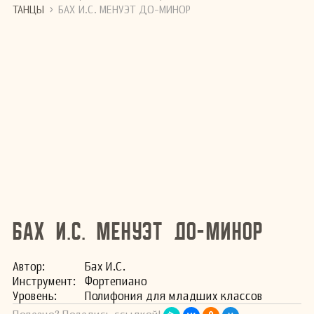
›
ТАНЦЫ
БАХ И.С. МЕНУЭТ ДО-МИНОР
Бах И.С. Менуэт до-минор
Автор:
Бах И.С.
Инстру­мент:
Фортепиано
Уро­вень:
Полифония для младших классов